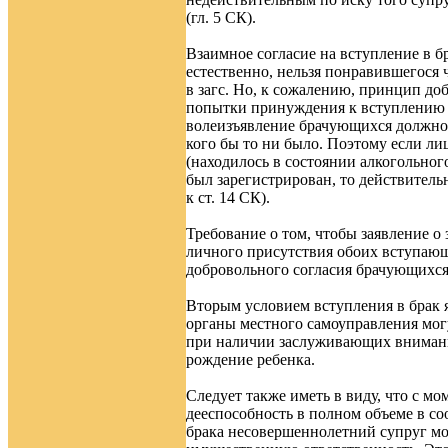
(гл. 5 СК).
Взаимное согласие на вступление в бр
естественно, нельзя понравившегося 
в загс. Но, к сожалению, принцип до
попытки принуждения к вступлению в 
волеизъявление брачующихся должно 
кого бы то ни было. Поэтому если лиц
(находилось в состоянии алкогольного
был зарегистрирован, то действитель
к ст. 14 СК).
Требование о том, чтобы заявление о
личного присутствия обоих вступающ
добровольного согласия брачующихся
Вторым условием вступления в брак я
органы местного самоуправления могу
при наличии заслуживающих внимани
рождение ребенка.
Следует также иметь в виду, что с м
дееспособность в полном объеме в соо
брака несовершеннолетний супруг мож